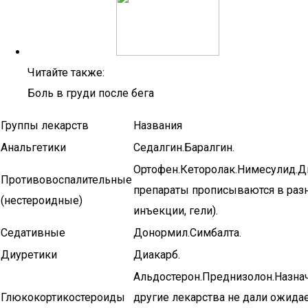
Читайте также:
Боль в груди после бега
Группы лекарств
Названия
Анальгетики
Седалгин.Баралгин.
Ортофен.Кеторолак.Нимесулид.Д
Противовоспалительные
препараты прописываются в разн
(нестероидные)
инъекции, гели).
Седативные
Донормил.Симбалта.
Диуретики
Диакарб.
Альдостерон.Преднизолон.Назнач
Глюкокортикостероиды
другие лекарства не дали ожидае