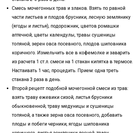
Смесь мочегонных трав и злаков. Взять по равной
части листьев и плодов брусники, лесную землянику
(ягоды и листья), подорожник, цветов ромашки
аптечной, цветы календулы, травы сушеницы
топяной, зерен овса посевного, плодов шиповника
коричного. Измельчить все в кофемолке и заварить
из расчета 1 ст.л. смеси на 1 стакан кипятка в термосе.
Настаивать 1 час, процедить. Прием: одна треть
стакана 3 раза в день.
Второй рецепт подобной мочегонной смеси из трав:
взять траву ежевики сизой, листья брусники
обыкновенной, траву медуницы и сушеницы
топяной, а также зерна овса посевного, добавить
плоды и побеги черники, ягоды шиповника
коричного, листья земляники лесной, траву