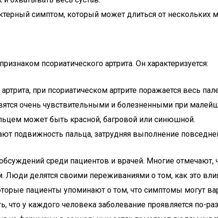
ктерный симптом, который может длиться от нескольких м
признаком псориатического артрита. Он характеризуется:
артрита, при псориатическом артрите поражается весь пале
ятся очень чувствительными и болезненными при малей
ьцем может быть красной, багровой или синюшной.
ают подвижность пальца, затрудняя выполнение повседне
суждений среди пациентов и врачей. Многие отмечают, чт
м. Люди делятся своими переживаниями о том, как это вли
оторые пациенты упоминают о том, что симптомы могут ва
ть, что у каждого человека заболевание проявляется по-ра