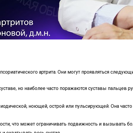
псориатического артрита. Они могут проявляться следующ
таве, но наиболее часто поражаются суставы пальцев рук 
одической, ноющей, острой или пульсирующей. Она часто 
ности, что может ограничивать подвижность и вызывать б
к и охватывать весь сустав.