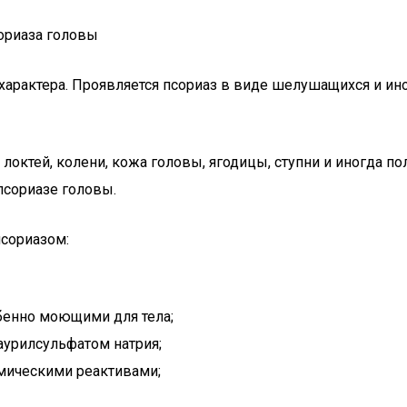
рактера. Проявляется псориаз в виде шелушащихся и иног
локтей, колени, кожа головы, ягодицы, ступни и иногда п
псориазе головы.
псориазом:
бенно моющими для тела;
аурилсульфатом натрия;
имическими реактивами;