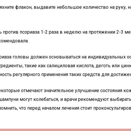
хните флакон, выдавите небольшое количество на руку, н
против псориаза 1-2 раза в неделю на протяжении 2-3 ме
комендовала.
риаза головы должен основываться на индивидуальных осо
едиенты, такие как салициловая кислота, деготь или цин
сть регулярного применения таких средств для достижени
которые отмечают значительное улучшение состояния кожи,
ампуни могут колебаться, и врачи рекомендуют выбират
помнить, что перед началом лечения стоит проконсультиро