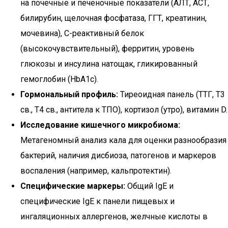
на почечные и печеночные показатели (АЛТ, АСТ,
билирубин, щелочная фосфатаза, ГГТ, креатинин,
мочевина), С-реактивный белок
(высокочувствительный), ферритин, уровень
глюкозы и инсулина натощак, гликированный
гемоглобин (HbA1c).
Гормональный профиль:
Тиреоидная панель (ТТГ, Т3
св., Т4 св., антитела к ТПО), кортизол (утро), витамин D.
Исследование кишечного микробиома:
Метагеномный анализ кала для оценки разнообразия
бактерий, наличия дисбиоза, патогенов и маркеров
воспаления (например, кальпротектин).
Специфические маркеры:
Общий IgE и
специфические IgE к панели пищевых и
ингаляционных аллергенов, желчные кислоты в