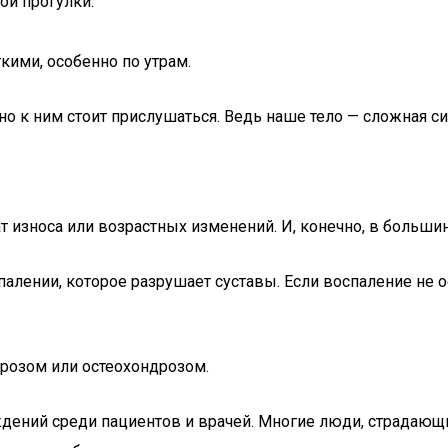
ой прогулки.
кими, особенно по утрам.
но к ним стоит прислушаться. Ведь наше тело — сложная си
ат износа или возрастных изменений. И, конечно, в большин
оспалении, которое разрушает суставы. Если воспаление н
ртрозом или остеохондрозом.
ений среди пациентов и врачей. Многие люди, страдающие