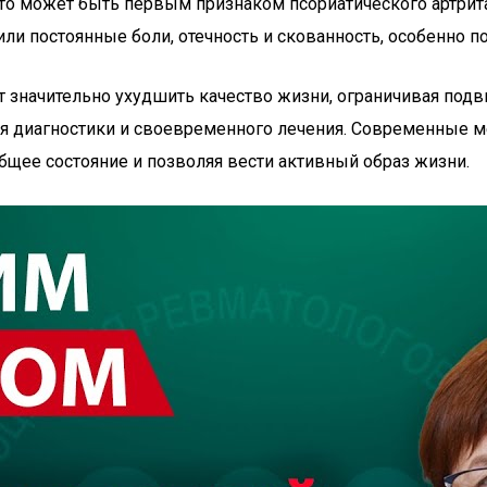
 Это может быть первым признаком псориатического артри
 постоянные боли, отечность и скованность, особенно по
 значительно ухудшить качество жизни, ограничивая подв
я диагностики и своевременного лечения. Современные м
бщее состояние и позволяя вести активный образ жизни.