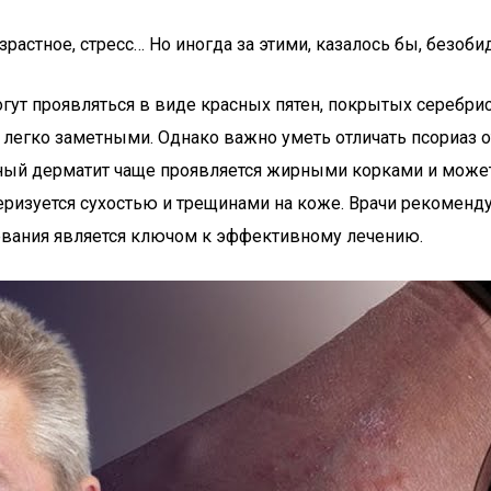
озрастное, стресс… Но иногда за этими, казалось бы, без
огут проявляться в виде красных пятен, покрытых серебр
 легко заметными. Однако важно уметь отличать псориаз о
ейный дерматит чаще проявляется жирными корками и може
еризуется сухостью и трещинами на коже. Врачи рекоменд
левания является ключом к эффективному лечению.