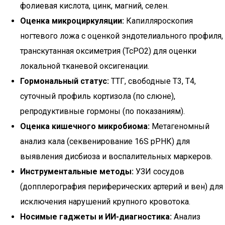
фолиевая кислота, цинк, магний, селен.
Оценка микроциркуляции:
Капилляроскопия
ногтевого ложа с оценкой эндотелиального профиля,
транскутанная оксиметрия (TcPО2) для оценки
локальной тканевой оксигенации.
Гормональный статус:
ТТГ, свободные Т3, Т4,
суточный профиль кортизола (по слюне),
репродуктивные гормоны (по показаниям).
Оценка кишечного микробиома:
Метагеномный
анализ кала (секвенирование 16S рРНК) для
выявления дисбиоза и воспалительных маркеров.
Инструментальные методы:
УЗИ сосудов
(допплерография периферических артерий и вен) для
исключения нарушений крупного кровотока.
Носимые гаджеты и ИИ-диагностика:
Анализ